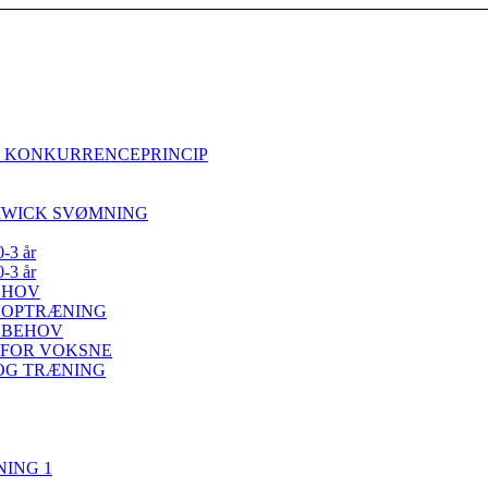
S KONKURRENCEPRINCIP
IWICK SVØMNING
3 år
3 år
EHOV
NOPTRÆNING
E BEHOV
 FOR VOKSNE
 OG TRÆNING
ING 1