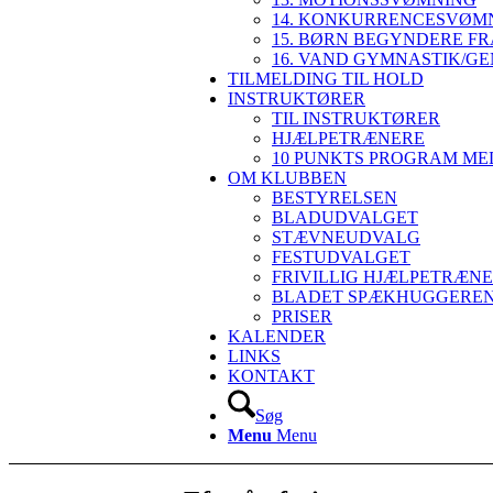
14. KONKURRENCESVØMN
15. BØRN BEGYNDERE FR
16. VAND GYMNASTIK/G
TILMELDING TIL HOLD
INSTRUKTØRER
TIL INSTRUKTØRER
HJÆLPETRÆNERE
10 PUNKTS PROGRAM ME
OM KLUBBEN
BESTYRELSEN
BLADUDVALGET
STÆVNEUDVALG
FESTUDVALGET
FRIVILLIG HJÆLPETRÆNE
BLADET SPÆKHUGGERE
PRISER
KALENDER
LINKS
KONTAKT
Søg
Menu
Menu