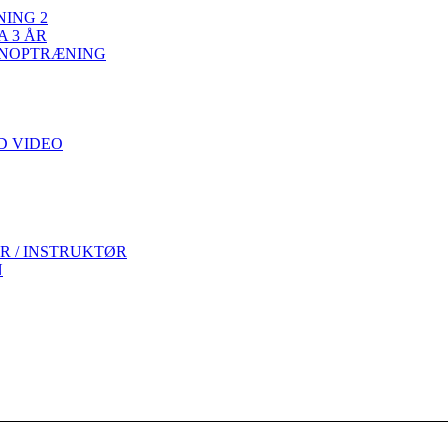
ING 2
A 3 ÅR
ENOPTRÆNING
D VIDEO
R / INSTRUKTØR
N