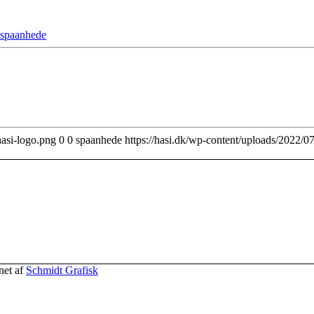
spaanhede
hasi-logo.png
0
0
spaanhede
https://hasi.dk/wp-content/uploads/2022/0
net af
Schmidt Grafisk