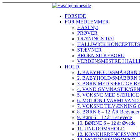
FORSIDE
FOR MEDLEMMER
HASI Nyt
PRØVER
TRÆNINGS TØJ
HALLIWICK KONCEPTET
STÆVNER
BROEN SILKEBORG
VERDENSMESTRE I HALL
HOLD
1. BABYHOLD/SMÅBØRN 0-
2. BABYHOLD/SMÅBØRN 0-
3. BØRN MED SÆRLIGE B
4. VAND GYMNASTIK/GE
5. VOKSNE MED SÆRLIG
6. MOTION I VARMTVAND
7. VOKSNE TILVÆNNING
8. BØRN 6 – 12 ÅR Begynder
9. Børn 6 – 12 år Let øvede
10. BØRNE 6 – 12 år Øvede
11. UNGDOMSHOLD
12. KONKURRENCESVØMN
13. MOTIONSSVØMNING