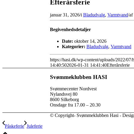
Efterårsferie
januar 31, 2026
/
i
Bladudvalg
,
Varmtvand
/
af
Begivenhedsdetaljer
Date:
oktober 14, 2026
Kategorier:
Bladudvalg
,
Varmtvand
https://hasi.dk/wp-content/uploads/2022/07/
14:40:50
2026-01-31 14:41:40
Efterårsferie
Svømmeklubben HASI
Svømmecenter Nordvest
Nylandsvej 80
8600 Silkeborg
Onsdage fra 17.00 – 20.30
© Copyright- Svømmeklubben Hasi - Desig
Påskeferie
Juleferie