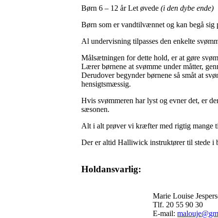
Børn 6 – 12 år Let øvede
(i den dybe ende)
Børn som er vandtilvænnet og kan begå sig på
Al undervisning tilpasses den enkelte svømm
Målsætningen for dette hold, er at gøre svø
Lærer børnene at svømme under måtter, genne
Derudover begynder børnene så småt at svøm
hensigtsmæssig.
Hvis svømmeren har lyst og evner det, er d
sæsonen.
Alt i alt prøver vi kræfter med rigtig mange 
Der er altid Halliwick instruktører til stede i 
Holdansvarlig:
Marie Louise Jesper
Tlf. 20 55 90 30
E-mail:
malouje@gm