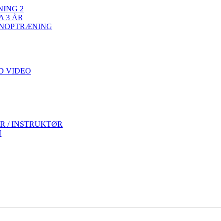
ING 2
A 3 ÅR
ENOPTRÆNING
D VIDEO
R / INSTRUKTØR
N