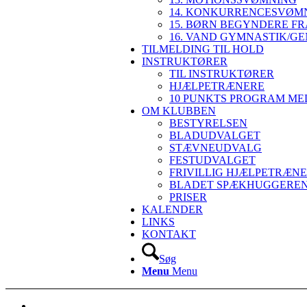
14. KONKURRENCESVØMN
15. BØRN BEGYNDERE FR
16. VAND GYMNASTIK/G
TILMELDING TIL HOLD
INSTRUKTØRER
TIL INSTRUKTØRER
HJÆLPETRÆNERE
10 PUNKTS PROGRAM ME
OM KLUBBEN
BESTYRELSEN
BLADUDVALGET
STÆVNEUDVALG
FESTUDVALGET
FRIVILLIG HJÆLPETRÆNE
BLADET SPÆKHUGGERE
PRISER
KALENDER
LINKS
KONTAKT
Søg
Menu
Menu