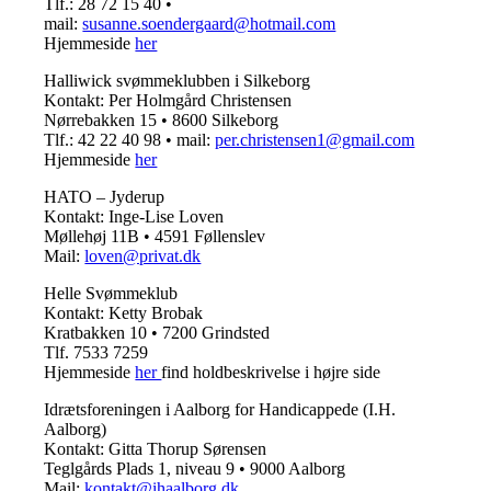
Tlf.: 28 72 15 40 •
mail:
susanne.soendergaard@hotmail.com
Hjemmeside
her
Halliwick svømmeklubben i Silkeborg
Kontakt: Per Holmgård Christensen
Nørrebakken 15 • 8600 Silkeborg
Tlf.: 42 22 40 98 • mail:
per.christensen1@gmail.com
Hjemmeside
her
HATO – Jyderup
Kontakt: Inge-Lise Loven
Møllehøj 11B • 4591 Føllenslev
Mail:
loven@privat.dk
Helle Svømmeklub
Kontakt: Ketty Brobak
Kratbakken 10 • 7200 Grindsted
Tlf. 7533 7259
Hjemmeside
her
find holdbeskrivelse i højre side
Idrætsforeningen i Aalborg for Handicappede (I.H.
Aalborg)
Kontakt: Gitta Thorup Sørensen
Teglgårds Plads 1, niveau 9 • 9000 Aalborg
Mail:
kontakt@ihaalborg.dk