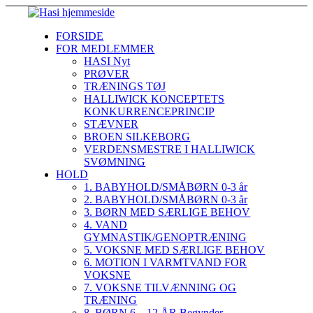
FORSIDE
FOR MEDLEMMER
HASI Nyt
PRØVER
TRÆNINGS TØJ
HALLIWICK KONCEPTETS
KONKURRENCEPRINCIP
STÆVNER
BROEN SILKEBORG
VERDENSMESTRE I HALLIWICK
SVØMNING
HOLD
1. BABYHOLD/SMÅBØRN 0-3 år
2. BABYHOLD/SMÅBØRN 0-3 år
3. BØRN MED SÆRLIGE BEHOV
4. VAND
GYMNASTIK/GENOPTRÆNING
5. VOKSNE MED SÆRLIGE BEHOV
6. MOTION I VARMTVAND FOR
VOKSNE
7. VOKSNE TILVÆNNING OG
TRÆNING
8. BØRN 6 – 12 ÅR Begynder