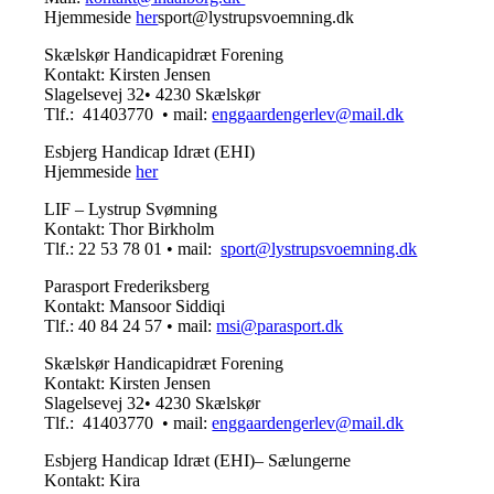
Hjemmeside
her
sport@lystrupsvoemning.dk
Skælskør Handicapidræt Forening
Kontakt: Kirsten Jensen
Slagelsevej 32• 4230 Skælskør
Tlf.: 41403770 • mail:
enggaardengerlev@mail.dk
Esbjerg Handicap Idræt
(EHI)
Hjemmeside
her
LIF – Lystrup Svømning
Kontakt: Thor Birkholm
Tlf.: 22 53 78 01 • mail:
sport@lystrupsvoemning.dk
Parasport Frederiksberg
Kontakt: Mansoor Siddiqi
Tlf.: 40 84 24 57 • mail:
msi@parasport.dk
Skælskør Handicapidræt Forening
Kontakt: Kirsten Jensen
Slagelsevej 32• 4230 Skælskør
Tlf.: 41403770 • mail:
enggaardengerlev@mail.dk
Esbjerg Handicap Idræt
(EHI)
– Sælungerne
Kontakt: Kira