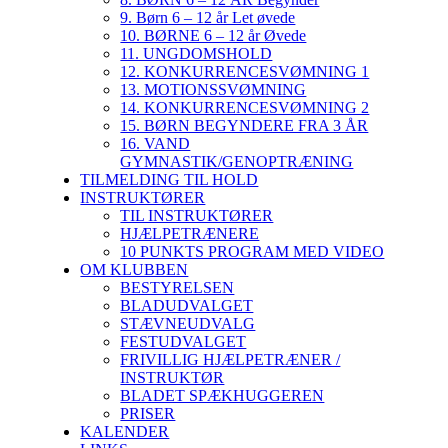
9. Børn 6 – 12 år Let øvede
10. BØRNE 6 – 12 år Øvede
11. UNGDOMSHOLD
12. KONKURRENCESVØMNING 1
13. MOTIONSSVØMNING
14. KONKURRENCESVØMNING 2
15. BØRN BEGYNDERE FRA 3 ÅR
16. VAND
GYMNASTIK/GENOPTRÆNING
TILMELDING TIL HOLD
INSTRUKTØRER
TIL INSTRUKTØRER
HJÆLPETRÆNERE
10 PUNKTS PROGRAM MED VIDEO
OM KLUBBEN
BESTYRELSEN
BLADUDVALGET
STÆVNEUDVALG
FESTUDVALGET
FRIVILLIG HJÆLPETRÆNER /
INSTRUKTØR
BLADET SPÆKHUGGEREN
PRISER
KALENDER