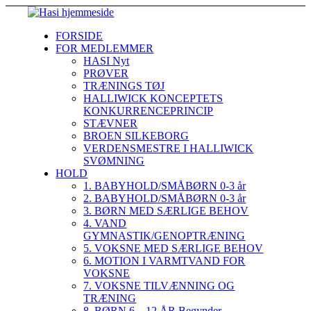
FORSIDE
FOR MEDLEMMER
HASI Nyt
PRØVER
TRÆNINGS TØJ
HALLIWICK KONCEPTETS
KONKURRENCEPRINCIP
STÆVNER
BROEN SILKEBORG
VERDENSMESTRE I HALLIWICK
SVØMNING
HOLD
1. BABYHOLD/SMÅBØRN 0-3 år
2. BABYHOLD/SMÅBØRN 0-3 år
3. BØRN MED SÆRLIGE BEHOV
4. VAND
GYMNASTIK/GENOPTRÆNING
5. VOKSNE MED SÆRLIGE BEHOV
6. MOTION I VARMTVAND FOR
VOKSNE
7. VOKSNE TILVÆNNING OG
TRÆNING
8. BØRN 6 – 12 ÅR Begynder