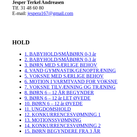
Jesper Terkel Andreasen
Tlf. 31 48 60 80
E-mail:
jespera167@gmail.com
HOLD
1. BABYHOLD/SMÅBØRN 0-3 år
2. BABYHOLD/SMÅBØRN 0-3 år
3. BØRN MED SÆRLIGE BEHOV
4. VAND GYMNASTIK/GENOPTRÆNING
5. VOKSNE MED SÆRLIGE BEHOV
6. MOTION I VARMTVAND FOR VOKSNE
7. VOKSNE TILVÆNNING OG TRÆNING
8. BØRN 6 – 12 ÅR BEGYNDER
9. BØRN 6 – 12 år LET ØVEDE
10. BØRN 6 – 12 år ØVEDE
11. UNGDOMSHOLD
12. KONKURRENCESVØMNING 1
13. MOTIONSSVØMNING
14. KONKURRENCESVØMNING 2
15. BØRN BEGYNDERE FRA 3 ÅR