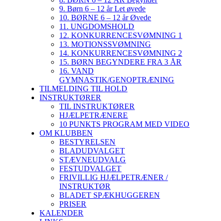
9. Børn 6 – 12 år Let øvede
10. BØRNE 6 – 12 år Øvede
11. UNGDOMSHOLD
12. KONKURRENCESVØMNING 1
13. MOTIONSSVØMNING
14. KONKURRENCESVØMNING 2
15. BØRN BEGYNDERE FRA 3 ÅR
16. VAND
GYMNASTIK/GENOPTRÆNING
TILMELDING TIL HOLD
INSTRUKTØRER
TIL INSTRUKTØRER
HJÆLPETRÆNERE
10 PUNKTS PROGRAM MED VIDEO
OM KLUBBEN
BESTYRELSEN
BLADUDVALGET
STÆVNEUDVALG
FESTUDVALGET
FRIVILLIG HJÆLPETRÆNER /
INSTRUKTØR
BLADET SPÆKHUGGEREN
PRISER
KALENDER