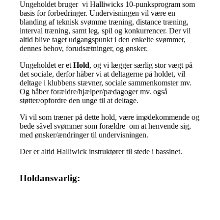
Ungeholdet bruger vi Halliwicks 10-punksprogram som
basis for forbedringer. Undervisningen vil være en
blanding af teknisk svømme træning, distance træning,
interval træning, samt leg, spil og konkurrencer. Der vil
altid blive taget udgangspunkt i den enkelte svømmer,
dennes behov, forudsætninger, og ønsker.
Ungeholdet er et
Hold
, og vi lægger særlig stor vægt på
det sociale, derfor håber vi at deltagerne på holdet, vil
deltage i klubbens stævner, sociale sammenkomster mv.
Og håber forældre/hjælper/pædagoger mv. også
støtter/opfordre den unge til at deltage.
Vi vil som træner på dette hold, være imødekommende og
bede såvel svømmer som forældre om at henvende sig,
med ønsker/ændringer til undervisningen.
Der er altid Halliwick instruktører til stede i bassinet.
Holdansvarlig: