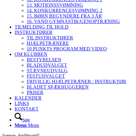
13. MOTIONSSVØMNING
14. KONKURRENCESVØMNING 2
15. BØRN BEGYNDERE FRA 3 ÅR
16. VAND GYMNASTIK/GENOPTRÆNING
TILMELDING TIL HOLD
INSTRUKTØRER
TIL INSTRUKTØRER
HJÆLPETRÆNERE
10 PUNKTS PROGRAM MED VIDEO
OM KLUBBEN
BESTYRELSEN
BLADUDVALGET
STÆVNEUDVALG
FESTUDVALGET
FRIVILLIG HJÆLPETRÆNER / INSTRUKTØR
BLADET SPÆKHUGGEREN
PRISER
KALENDER
LINKS
KONTAKT
Søg
Menu
Menu
[venue_dashboard]