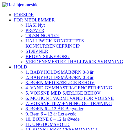
FORSIDE
FOR MEDLEMMER
HASI Nyt
PRØVER
TRÆNINGS TØJ
HALLIWICK KONCEPTETS
KONKURRENCEPRINCIP
STÆVNER
BROEN SILKEBORG
VERDENSMESTRE I HALLIWICK SVØMNING
HOLD
1. BABYHOLD/SMÅBØRN 0-3 år
2. BABYHOLD/SMÅBØRN 0-3 år
3. BØRN MED SÆRLIGE BEHOV
4. VAND GYMNASTIK/GENOPTRÆNING
5. VOKSNE MED SÆRLIGE BEHOV
6. MOTION I VARMTVAND FOR VOKSNE
7. VOKSNE TILVÆNNING OG TRÆNING
8. BØRN 6 – 12 ÅR Begynder
9. Børn 6 – 12 år Let øvede
10. BØRNE 6 – 12 år Øvede
11. UNGDOMSHOLD
12. KONKURRENCESVØMNING 1