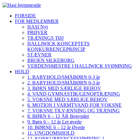
FORSIDE
FOR MEDLEMMER
HASI Nyt
PRØVER
TRÆNINGS TØJ
HALLIWICK KONCEPTETS
KONKURRENCEPRINCIP
STÆVNER
BROEN SILKEBORG
VERDENSMESTRE I HALLIWICK SVØMNING
HOLD
1. BABYHOLD/SMÅBØRN 0-3 år
2. BABYHOLD/SMÅBØRN 0-3 år
3. BØRN MED SÆRLIGE BEHOV
4. VAND GYMNASTIK/GENOPTRÆNING
5. VOKSNE MED SÆRLIGE BEHOV
6. MOTION I VARMTVAND FOR VOKSNE
7. VOKSNE TILVÆNNING OG TRÆNING
8. BØRN 6 – 12 ÅR Begynder
9. Børn 6 – 12 år Let øvede
10. BØRNE 6 – 12 år Øvede
11. UNGDOMSHOLD
12. KONKURRENCESVØMNING 1