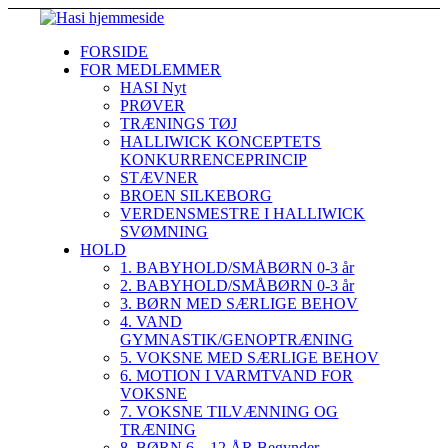
FORSIDE
FOR MEDLEMMER
HASI Nyt
PRØVER
TRÆNINGS TØJ
HALLIWICK KONCEPTETS
KONKURRENCEPRINCIP
STÆVNER
BROEN SILKEBORG
VERDENSMESTRE I HALLIWICK
SVØMNING
HOLD
1. BABYHOLD/SMÅBØRN 0-3 år
2. BABYHOLD/SMÅBØRN 0-3 år
3. BØRN MED SÆRLIGE BEHOV
4. VAND
GYMNASTIK/GENOPTRÆNING
5. VOKSNE MED SÆRLIGE BEHOV
6. MOTION I VARMTVAND FOR
VOKSNE
7. VOKSNE TILVÆNNING OG
TRÆNING
8. BØRN 6 – 12 ÅR Begynder