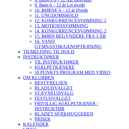
9. Børn 6 – 12 år Let øvede
10. BØRNE 6 – 12 år Øvede
11. UNGDOMSHOLD
12. KONKURRENCESVØMNING 1
13. MOTIONSSVØMNING
14. KONKURRENCESVØMNING 2
15. BØRN BEGYNDERE FRA 3 ÅR
16. VAND
GYMNASTIK/GENOPTRÆNING
TILMELDING TIL HOLD
INSTRUKTØRER
TIL INSTRUKTØRER
HJÆLPETRÆNERE
10 PUNKTS PROGRAM MED VIDEO
OM KLUBBEN
BESTYRELSEN
BLADUDVALGET
STÆVNEUDVALG
FESTUDVALGET
FRIVILLIG HJÆLPETRÆNER /
INSTRUKTØR
BLADET SPÆKHUGGEREN
PRISER
KALENDER